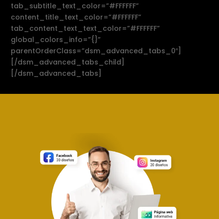
tab_subtitle_text_color=”#FFFFFF”
content_title_text_color=”#FFFFFF”
tab_content_text_text_color=”#FFFFFF”
global_colors_info=”{}”
parentOrderClass=”dsm_advanced_tabs_0″]
[/dsm_advanced_tabs_child]
[/dsm_advanced_tabs]