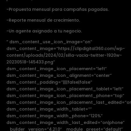
-Propuesta mensual para campañas pagadas.
-Reporte mensual de crecimiento.
-Un agente asignado a tu negocio.
” dsm_content_use_icon_image=”on”
dsm_content_image=”https://clipdigital360.com/wp-
content/uploads/2024/02/silla-vacia-twitter-1920w-
20230518-145433.png”
dsm_content_image_icon_placement=”left”
dsm_content_image_icon_alignment=”center”
dsm_content_padding=”||||false|false”
dsm_content_image_icon_placement_tablet=”left”
dsm_content_image_icon_placement_phone=”top”
dsm_content_image_icon_placement_last_edited=”on
dsm_content_image_width_tablet=””
dsm_content_image_width_phone=”120%”
dsm_content_image_width_last_edited=”on|phone”
_builder_version=”4.21.0″ _module_preset=”default”