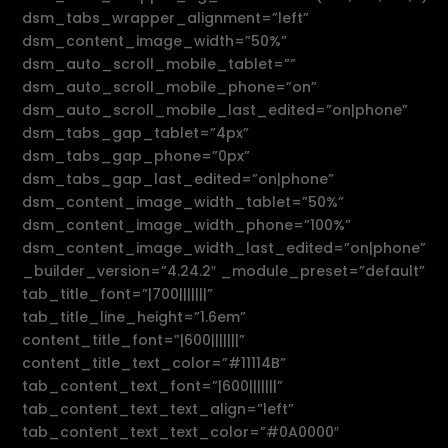
dsm_tabs_wrapper_alignment=”left”
dsm_content_image_width=”50%”
dsm_auto_scroll_mobile_tablet=””
dsm_auto_scroll_mobile_phone=”on”
dsm_auto_scroll_mobile_last_edited=”on|phone”
dsm_tabs_gap_tablet=”4px”
dsm_tabs_gap_phone=”0px”
dsm_tabs_gap_last_edited=”on|phone”
dsm_content_image_width_tablet=”50%”
dsm_content_image_width_phone=”100%”
dsm_content_image_width_last_edited=”on|phone”
_builder_version=”4.24.2″ _module_preset=”default”
tab_title_font=”|700|||||||”
tab_title_line_height=”1.6em”
content_title_font=”|600|||||||”
content_title_text_color=”#11114B”
tab_content_text_font=”|600|||||||”
tab_content_text_text_align=”left”
tab_content_text_text_color=”#0A0000″