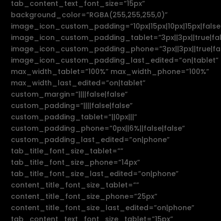
tab_content_text_font_size=”15px”
background_color=”RGBA(255,255,255,0)”
image_icon_custom_padding=”10px|15px|10px|15px|false|
image_icon_custom_padding_tablet=”3px||3px||true|fal
image_icon_custom_padding_phone=”3px||3px||true|fa
image_icon_custom_padding_last_edited=”on|tablet”
max_width_tablet=”100%” max_width_phone=”100%”
max_width_last_edited=”on|tablet”
custom_margin=”||||false|false”
custom_padding=”||||false|false”
custom_padding_tablet=”||0px|||”
custom_padding_phone=”0px||6%||false|false”
custom_padding_last_edited=”on|phone”
tab_title_font_size_tablet=””
tab_title_font_size_phone=”14px”
tab_title_font_size_last_edited=”on|phone”
content_title_font_size_tablet=””
content_title_font_size_phone=”25px”
content_title_font_size_last_edited=”on|phone”
tab_content_text_font_size_tablet=”15px”