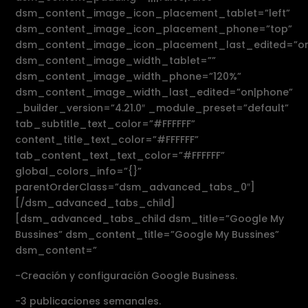
dsm_content_image_icon_placement_tablet=”left”
dsm_content_image_icon_placement_phone=”top”
dsm_content_image_icon_placement_last_edited=”on
dsm_content_image_width_tablet=””
dsm_content_image_width_phone=”120%”
dsm_content_image_width_last_edited=”on|phone”
_builder_version=”4.21.0″ _module_preset=”default”
tab_subtitle_text_color=”#FFFFFF”
content_title_text_color=”#FFFFFF”
tab_content_text_text_color=”#FFFFFF”
global_colors_info=”{}”
parentOrderClass=”dsm_advanced_tabs_0″]
[/dsm_advanced_tabs_child]
[dsm_advanced_tabs_child dsm_title=”Google My
Bussines” dsm_content_title=”Google My Bussines”
dsm_content=”
-Creación y configuración Google Business.
-3 publicaciones semanales.