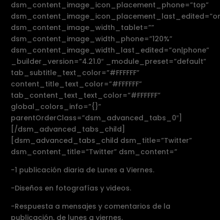
dsm_content_image_icon_placement_phone=”top”
dsm_content_image_icon_placement_last_edited=”on
dsm_content_image_width_tablet=””
dsm_content_image_width_phone=”120%”
dsm_content_image_width_last_edited=”on|phone”
_builder_version=”4.21.0″ _module_preset=”default”
tab_subtitle_text_color=”#FFFFFF”
content_title_text_color=”#FFFFFF”
tab_content_text_text_color=”#FFFFFF”
global_colors_info=”{}”
parentOrderClass=”dsm_advanced_tabs_0″]
[/dsm_advanced_tabs_child]
[dsm_advanced_tabs_child dsm_title=”Twitter”
dsm_content_title=”Twitter” dsm_content=”
-1 publicación diaria de Lunes a Viernes.
-Diseños en fotografías y videos.
-Respuesta a mensajes y comentarios de la
publicación, de lunes a viernes.