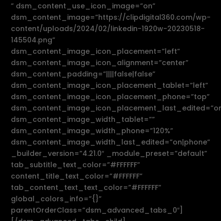
” dsm_content_use_icon_image=”on”
dsm_content_image=”https://clipdigital360.com/wp-
content/uploads/2024/02/linkedin-1920w-20230518-
145504.png”
dsm_content_image_icon_placement=”left”
dsm_content_image_icon_alignment=”center”
dsm_content_padding=”||||false|false”
dsm_content_image_icon_placement_tablet=”left”
dsm_content_image_icon_placement_phone=”top”
dsm_content_image_icon_placement_last_edited=”on
dsm_content_image_width_tablet=””
dsm_content_image_width_phone=”120%”
dsm_content_image_width_last_edited=”on|phone”
_builder_version=”4.21.0″ _module_preset=”default”
tab_subtitle_text_color=”#FFFFFF”
content_title_text_color=”#FFFFFF”
tab_content_text_text_color=”#FFFFFF”
global_colors_info=”{}”
parentOrderClass=”dsm_advanced_tabs_0″]