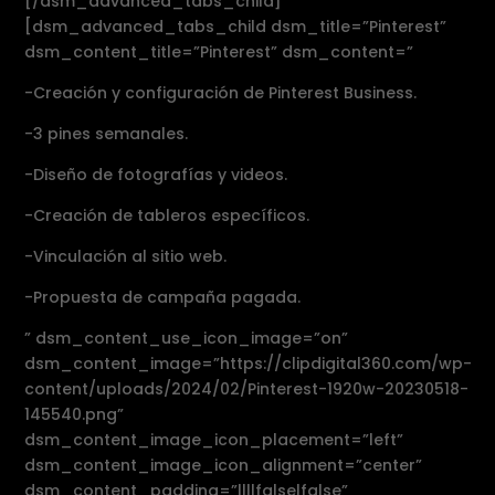
[/dsm_advanced_tabs_child]
[dsm_advanced_tabs_child dsm_title=”Pinterest”
dsm_content_title=”Pinterest” dsm_content=”
-Creación y configuración de Pinterest Business.
-3 pines semanales.
-Diseño de fotografías y videos.
-Creación de tableros específicos.
-Vinculación al sitio web.
-Propuesta de campaña pagada.
” dsm_content_use_icon_image=”on”
dsm_content_image=”https://clipdigital360.com/wp-
content/uploads/2024/02/Pinterest-1920w-20230518-
145540.png”
dsm_content_image_icon_placement=”left”
dsm_content_image_icon_alignment=”center”
dsm_content_padding=”||||false|false”