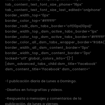
tab_content_text_font_size_phone=”16px”
tab_content_text_font_size_last_edited=”on|phone”
border_width_top=”0px”
border_color_top=”#FFFFFF”
border_radii_dsm_tabs_border=”off|10px|10px||”
border_width_top_dsm_active_tabs_border=”1px”
border_color_top_dsm_active_tabs_border=”#FFFFFF
border_color_all_dsm_tabs_wrapper_border=”RGBA(25
border_width_all_dsm_content_border=”0px”
border_width_top_dsm_content_border=”3px”
locked=”off” global_colors_info=”{}”]
[dsm_advanced_tabs_child dsm_title=”Facebook”
dsm_content_title=”Facebook” dsm_content=”
-1 publicación diaria de Lunes a Domingo.
-Diseños en fotografías y videos.
-Respuesta a mensajes y comentarios de la
publicación, de lunes a viernes.