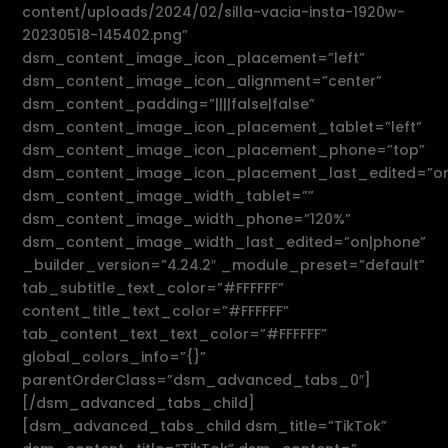
content/uploads/2024/02/silla-vacia-insta-1920w-
20230518-145402.png”
dsm_content_image_icon_placement=”left”
dsm_content_image_icon_alignment=”center”
dsm_content_padding=”||||false|false”
dsm_content_image_icon_placement_tablet=”left”
dsm_content_image_icon_placement_phone=”top”
dsm_content_image_icon_placement_last_edited=”on
dsm_content_image_width_tablet=””
dsm_content_image_width_phone=”120%”
dsm_content_image_width_last_edited=”on|phone”
_builder_version=”4.24.2″ _module_preset=”default”
tab_subtitle_text_color=”#FFFFFF”
content_title_text_color=”#FFFFFF”
tab_content_text_text_color=”#FFFFFF”
global_colors_info=”{}”
parentOrderClass=”dsm_advanced_tabs_0″]
[/dsm_advanced_tabs_child]
[dsm_advanced_tabs_child dsm_title=”TikTok”