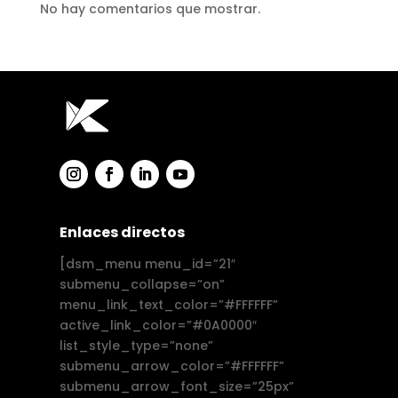
No hay comentarios que mostrar.
Enlaces directos
[dsm_menu menu_id=”21″
submenu_collapse=”on”
menu_link_text_color=”#FFFFFF”
active_link_color=”#0A0000″
list_style_type=”none”
submenu_arrow_color=”#FFFFFF”
submenu_arrow_font_size=”25px”